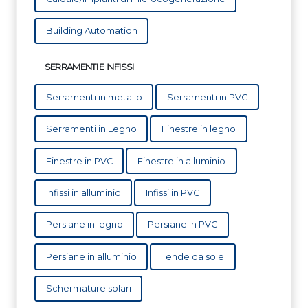
Building Automation
SERRAMENTI E INFISSI
Serramenti in metallo
Serramenti in PVC
Serramenti in Legno
Finestre in legno
Finestre in PVC
Finestre in alluminio
Infissi in alluminio
Infissi in PVC
Persiane in legno
Persiane in PVC
Persiane in alluminio
Tende da sole
Schermature solari