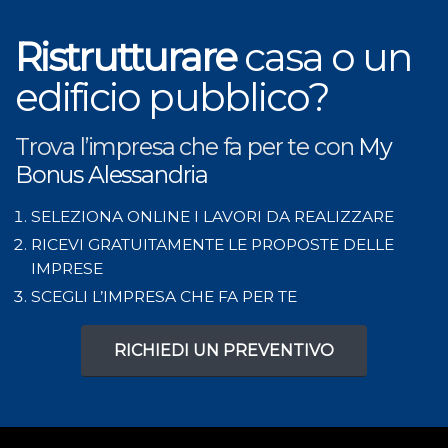
Ristrutturare
casa o un
edificio pubblico?
Trova l’impresa che fa per te con
My
Bonus Alessandria
SELEZIONA ONLINE I LAVORI DA REALIZZARE
RICEVI GRATUITAMENTE LE PROPOSTE DELLE
IMPRESE
SCEGLI L’IMPRESA CHE FA PER TE
RICHIEDI UN PREVENTIVO