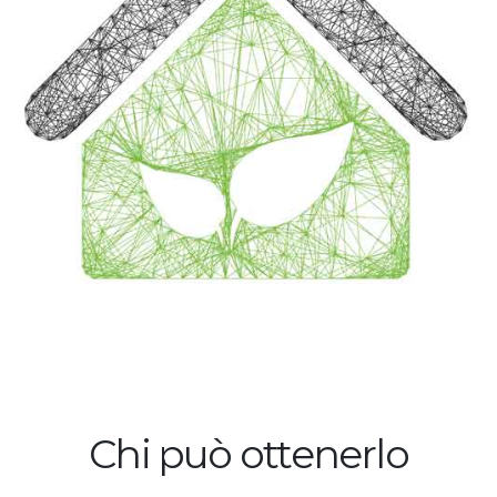
Chi può ottenerlo