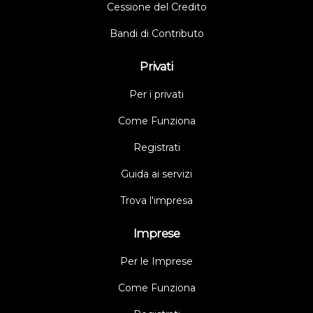
Cessione del Credito
Bandi di Contributo
Privati
Per i privati
Come Funziona
Registrati
Guida ai servizi
Trova l'impresa
Imprese
Per le Imprese
Come Funziona