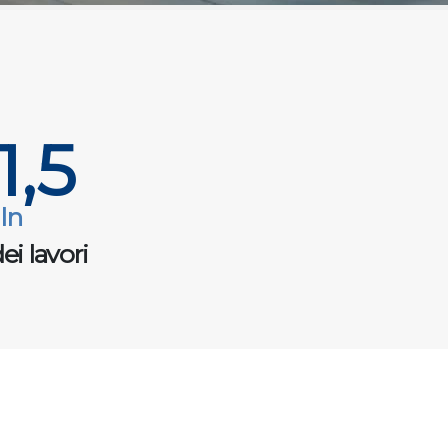
1,5
ln
ei lavori