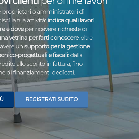
vi clienti
per offrire lavori
 proprietari o amministratori di
ci la tua attività:
indica quali lavori
are e dove
per ricevere richieste di
na vetrina per farti conoscere
, oltre
i avere un
supporto per la gestione
ecnico-progettuali e fiscali
: dalla
edito allo sconto in fattura, fino
one di finanziamenti dedicati.
IÙ
REGISTRATI SUBITO