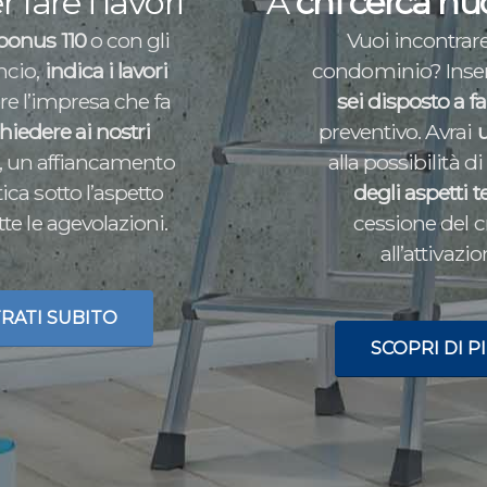
 fare i lavori
A
chi cerca nuo
rbonus 110
o con gli
Vuoi incontrare
uncio,
indica i lavori
condominio? Inseris
re l’impresa che fa
sei disposto a f
hiedere ai nostri
preventivo. Avrai
u
i, un affiancamento
alla possibilità d
ica sotto l’aspetto
degli aspetti t
tte le agevolazioni.
cessione del cr
all’attivazi
RATI SUBITO
SCOPRI DI P