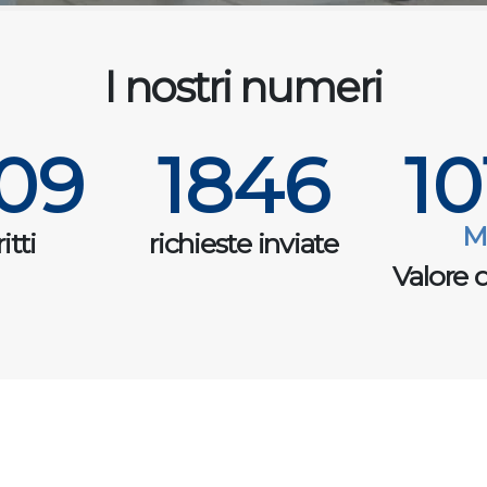
I nostri numeri
09
1846
10
M
itti
richieste inviate
Valore d