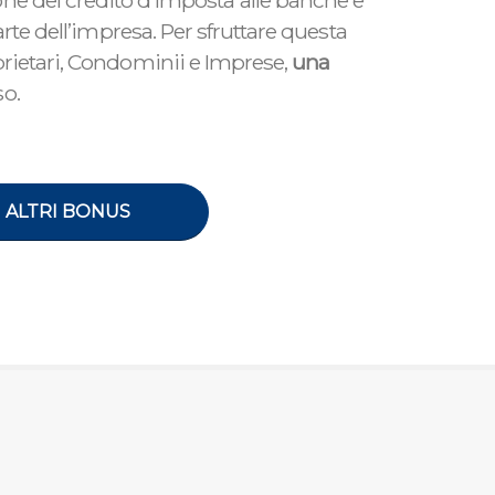
sione del credito d’imposta alle banche e
arte dell’impresa. Per sfruttare questa
rietari, Condominii e Imprese,
una
o.
ALTRI BONUS