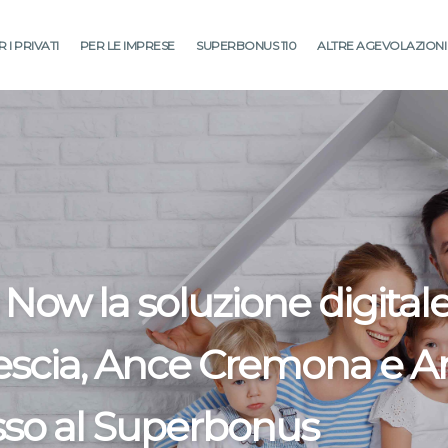
 I PRIVATI
PER LE IMPRESE
SUPERBONUS 110
ALTRE AGEVOLAZIONI
ow la soluzione digital
escia, Ance Cremona e A
sso al
Superbonus