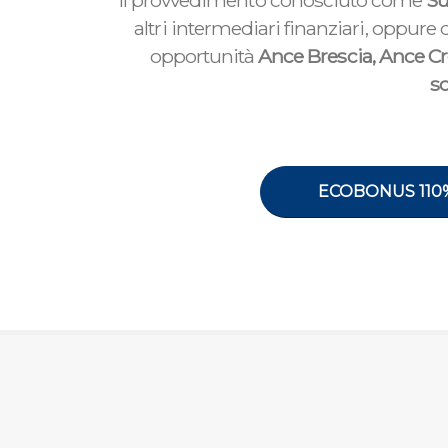
Il provvedimento conosciuto come
Su
altri intermediari finanziari, oppure 
opportunità
Ance Brescia, Ance C
so
ECOBONUS 110