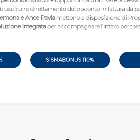
perbonus 110%
offre l’opportunità di attivare la ces
di usufruire direttamente dello sconto in fattura da p
remona e Ance Pavia
mettono a disposizione di Prop
luzione integrata
per accompagnare l’intero percors
%
SISMABONUS 110%