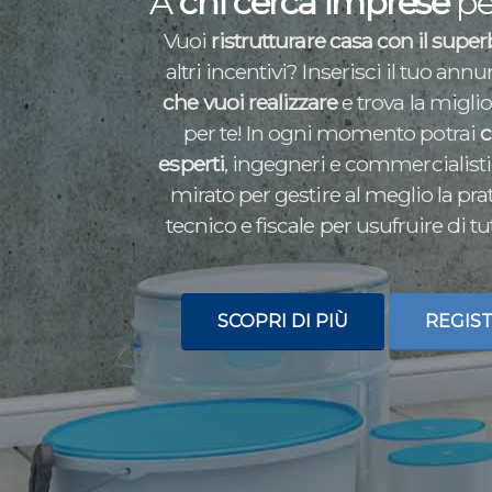
A
chi cerca imprese
per
Vuoi
ristrutturare casa con il supe
altri incentivi? Inserisci il tuo ann
che vuoi realizzare
e trova la miglio
per te! In ogni momento potrai
c
esperti
, ingegneri e commercialist
mirato per gestire al meglio la prat
tecnico e fiscale per usufruire di tu
SCOPRI DI PIÙ
REGIST