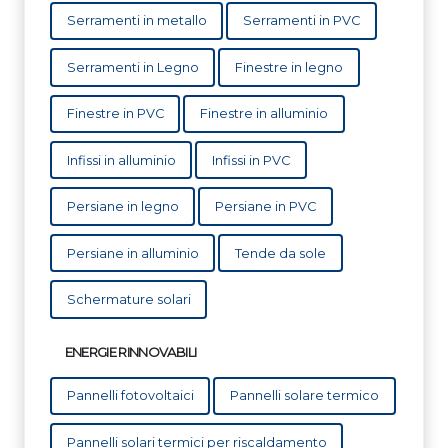
Serramenti in metallo
Serramenti in PVC
Serramenti in Legno
Finestre in legno
Finestre in PVC
Finestre in alluminio
Infissi in alluminio
Infissi in PVC
Persiane in legno
Persiane in PVC
Persiane in alluminio
Tende da sole
Schermature solari
ENERGIE RINNOVABILI
Pannelli fotovoltaici
Pannelli solare termico
Pannelli solari termici per riscaldamento