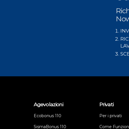
Ric
No
INV
RIC
LA
SCE
Agevolazioni
Privati
Ecobonus 110
Per i privati
SismaBonus 110
Come Funzion