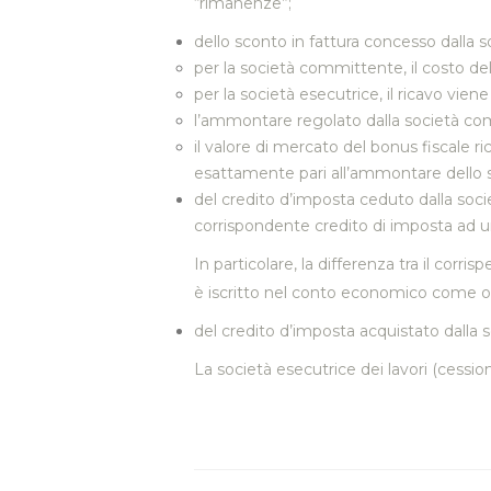
“rimanenze”;
dello sconto in fattura concesso dalla s
per la società committente, il costo de
per la società esecutrice, il ricavo vien
l’ammontare regolato dalla società comm
il valore di mercato del bonus fiscale r
esattamente pari all’ammontare dello 
del credito d’imposta ceduto dalla socie
corrispondente credito di imposta ad 
In particolare, la differenza tra il corri
è iscritto nel conto economico come on
del credito d’imposta acquistato dalla s
La società esecutrice dei lavori (cessiona