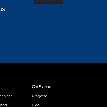
us
I
e
Chi Siamo
ecniche
Progetto
scali
Blog