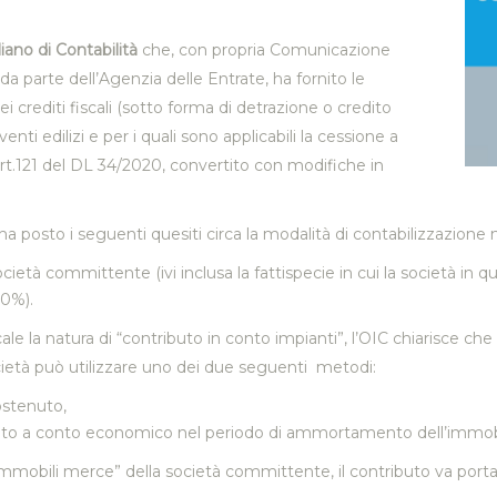
ano di Contabilità
che, con propria Comunicazione
 da parte dell’Agenzia delle Entrate, ha fornito le
i crediti fiscali (sotto forma di detrazione o credito
enti edilizi e per i quali sono applicabili la cessione a
l’art.121 del DL 34/2020, convertito con modifiche in
ha posto i seguenti quesiti circa la modalità di contabilizzazione n
società committente (ivi inclusa la fattispecie in cui la società in 
10%).
e la natura di “contributo in conto impianti”, l’OIC chiarisce che pe
società può utilizzare uno dei due seguenti metodi:
ostenuto,
asciato a conto economico nel periodo di ammortamento dell’immobi
 “immobili merce” della società committente, il contributo va portat