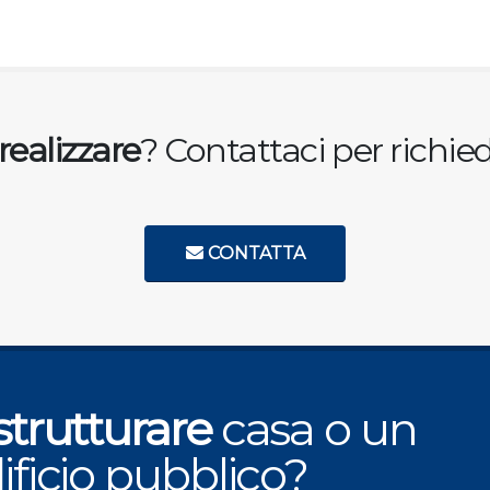
realizzare
? Contattaci per richi
CONTATTA
strutturare
casa o un
ificio pubblico?