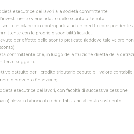
ocietà esecutrice dei lavori alla società committente:
ll’investimento viene ridotto dello sconto ottenuto;
e iscritto in bilancio in contropartita ad un credito corrispondente
ittente con le proprie disponibilità liquide,
icevuto per effetto dello sconto praticato (laddove tale valore non 
sconto);
tà committente che, in luogo della fruizione diretta della detrazi
un terzo soggetto.
spettivo pattuito per il credito tributario ceduto e il valore contab
ere o provento finanziario;
ocietà esecutrice dei lavori, con facoltà di successiva cessione.
ria) rileva in bilancio il credito tributario al costo sostenuto.