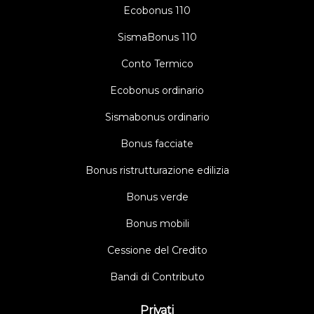
Ecobonus 110
SismaBonus 110
Conto Termico
Ecobonus ordinario
Sismabonus ordinario
Bonus facciate
Bonus ristrutturazione edilizia
Bonus verde
Bonus mobili
Cessione del Credito
Bandi di Contributo
Privati