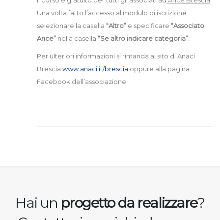
Il corso è gratuito per tutti gli associati ad
Ance Brescia
.
Una volta fatto l’accesso al modulo di iscrizione
selezionare la casella
“Altro”
e specificare
“Associato
Ance”
nella casella
“Se altro indicare categoria”
.
Per ulteriori informazioni si rimanda al sito di Anaci
Brescia
www.anaci.it/brescia
oppure alla pagina
Facebook dell’associazione.
Hai un
progetto da realizzare
?